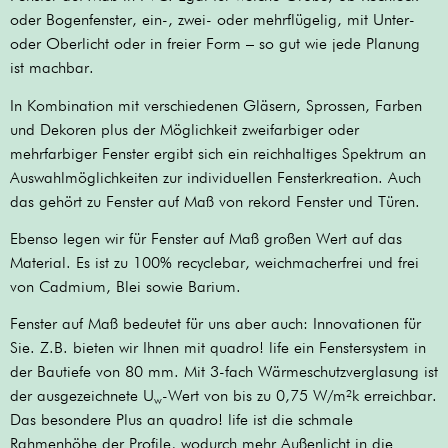
oder Bogenfenster, ein-, zwei- oder mehrflügelig, mit Unter-
oder Oberlicht oder in freier Form – so gut wie jede Planung
ist machbar.
In Kombination mit verschiedenen Gläsern, Sprossen, Farben
und Dekoren plus der Möglichkeit zweifarbiger oder
mehrfarbiger Fenster ergibt sich ein reichhaltiges Spektrum an
Auswahlmöglichkeiten zur individuellen Fensterkreation. Auch
das gehört zu Fenster auf Maß von rekord Fenster und Türen.
Ebenso legen wir für Fenster auf Maß großen Wert auf das
Material. Es ist zu 100% recyclebar, weichmacherfrei und frei
von Cadmium, Blei sowie Barium.
Fenster auf Maß bedeutet für uns aber auch: Innovationen für
Sie. Z.B. bieten wir Ihnen m
it quadro! life ein Fenstersystem in
der Bautiefe von 80 mm. Mit 3-fach Wärmeschutzverglasung ist
der ausgezeichnete U
-Wert von bis zu 0,75 W/m²k erreichbar.
w
Das besondere Plus an quadro! life ist die schmale
Rahmenhöhe der Profile, wodurch mehr Außenlicht in die