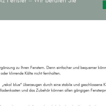
lz Fenster – Wir beraten Sie
e Ergänzung zu Ihren Fenstern. Denn einfacher und bequemer kön
der klirrende Kälte nicht fernhalten.
 „reka! blue“ überzeugen durch eine stabile und geschlossene Kon
ollladenkasten und das Zubehör können allen gängigen Fensterp