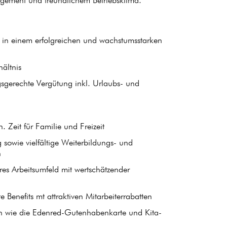
agement und freundlichem Betriebsklima.
z in einem erfolgreichen und wachstumsstarken
hältnis
ngsgerechte Vergütung inkl. Urlaubs- und
h. Zeit für Familie und Freizeit
g sowie vielfältige Weiterbildungs- und
n
äres Arbeitsumfeld mit wertschätzender
 Benefits mt attraktiven Mitarbeiterrabatten
gen wie die Edenred-Gutenhabenkarte und Kita-