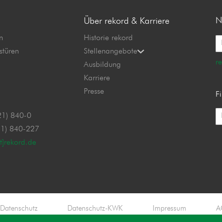
N
Über rekord & Karriere
n
Historie rekord
stüren
Stellenangebote
r
Ausbildung
Karriere
Presse
F
21) 840-0
21) 840-227
at]rekord.de
Datenschutz
Datenschutz-KWK
Impressum
A