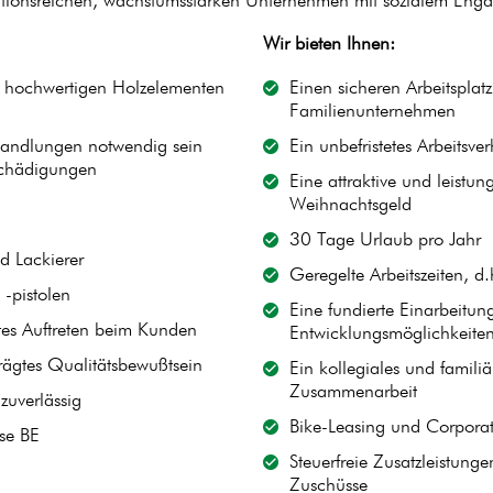
aditionsreichen, wachstumsstarken Unternehmen mit sozialem Eng
Wir bieten Ihnen:
n hochwertigen Holzelementen
Einen sicheren Arbeitsplat
Familienunternehmen
andlungen notwendig sein
Ein unbefristetes Arbeitsver
schädigungen
Eine attraktive und leistu
Weihnachtsgeld
30 Tage Urlaub pro Jahr
d Lackierer
Geregelte Arbeitszeiten, d.
 -pistolen
Eine fundierte Einarbeitun
tes Auftreten beim Kunden
Entwicklungsmöglichkeite
rägtes Qualitätsbewußtsein
Ein kollegiales und famili
Zusammenarbeit
 zuverlässig
Bike-Leasing und Corporate
sse BE
Steuerfreie Zusatzleistun
Zuschüsse