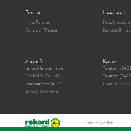
Fenster
Haustüren
Holz Fenster
Holz Haustüre
Kunststoff Fenster
Kunststoff Hau
Anschrift
Kontakt
rekord-fenster+türen
Telefon: (048
GmbH & Co. KG
Telefax: (048
Itzehoer Straße 10
E-Mail:
info[
25578 Dägeling
Händler werden