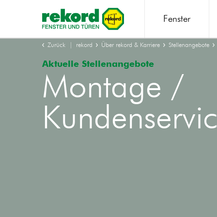
Fenster
Zurück
rekord
Über rekord & Karriere
Stellenangebote
Aktuelle Stellenangebote
Montage /
Kundenservi